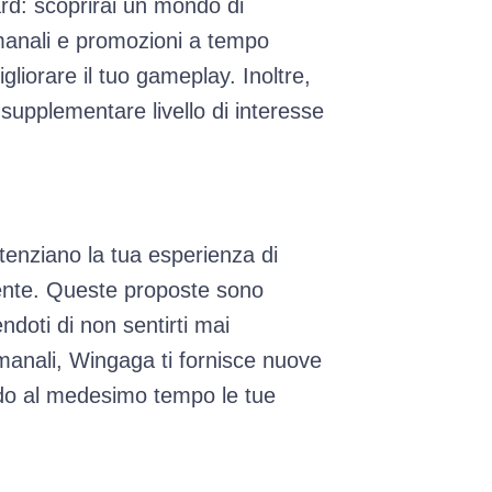
rd: scoprirai un mondo di
imanali e promozioni a tempo
gliorare il tuo gameplay. Inoltre,
supplementare livello di interesse
tenziano la tua esperienza di
cente. Queste proposte sono
ndoti di non sentirti mai
imanali, Wingaga ti fornisce nuove
ndo al medesimo tempo le tue