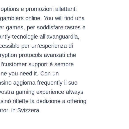
ptions e promozioni allettanti
 gamblers online. You will find una
aler games, per soddisfare tastes e
ntly tecnologie all’avanguardia,
cessible per un’esperienza di
ryption protocols avanzati che
, l’customer support è sempre
 ne you need it. Con un
ino aggiorna frequently il suo
a vostra gaming experience always
nò riflette la dedizione a offering
atori in Svizzera.