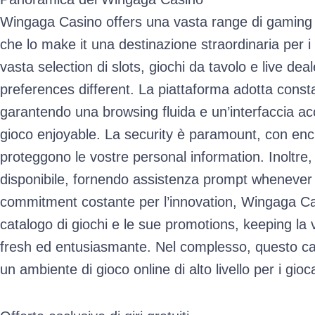
Wingaga Casino offers una vasta range di gaming o
che lo make it una destinazione straordinaria per i
vasta selection di slots, giochi da tavolo e live de
preferences different. La piattaforma adotta consta
garantendo una browsing fluida e un’interfaccia ac
gioco enjoyable. La security è paramount, con enc
proteggono le vostre personal information. Inoltre
disponibile, fornendo assistenza prompt whenever
commitment costante per l’innovation, Wingaga Cas
catalogo di giochi e le sue promotions, keeping l
fresh ed entusiasmante. Nel complesso, questo casi
un ambiente di gioco online di alto livello per i gioc