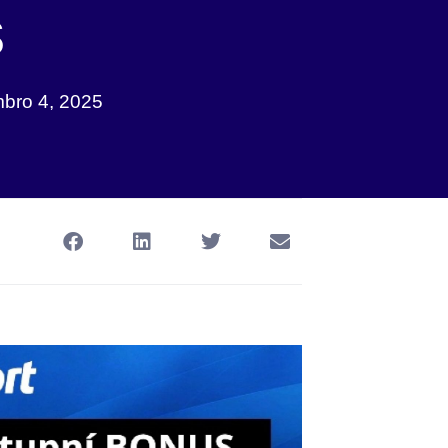
s
bro 4, 2025