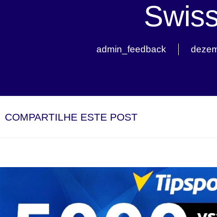
Swis
admin_feedback
dezem
COMPARTILHE ESTE POST