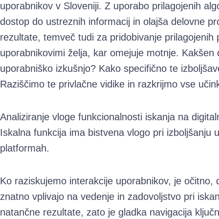
uporabnikov v Sloveniji. Z uporabo prilagojenih algo
dostop do ustreznih informacij in olajša delovne pr
rezultate, temveč tudi za pridobivanje prilagojenih 
uporabnikovimi želja, kar omejuje motnje. Kakšen d
uporabniško izkušnjo? Kako specifično te izboljša
Raziščimo te privlačne vidike in razkrijmo vse učin
Analiziranje vloge funkcionalnosti iskanja na digita
Iskalna funkcija ima bistvena vlogo pri izboljšanju 
platformah.
Ko raziskujemo interakcije uporabnikov, je očitno, 
znatno vplivajo na vedenje in zadovoljstvo pri iskan
natančne rezultate, zato je gladka navigacija klj