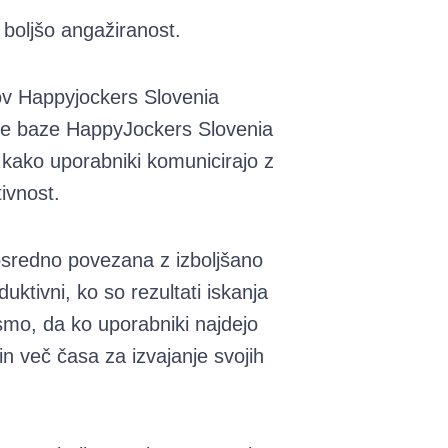
 boljšo angažiranost.
kov Happyjockers Slovenia
ške baze HappyJockers Slovenia
, kako uporabniki komunicirajo z
ivnost.
osredno povezana z izboljšano
uktivni, ko so rezultati iskanja
 smo, da ko uporabniki najdejo
in več časa za izvajanje svojih