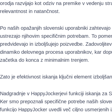
orodja razvijajo kot odziv na premike v vedenju str
relevantnost in natančnost.
Po naših opažanjih slovenski uporabniki zahtevajo
ustrezajo njihovim specifičnim potrebam. To pomeni 
predvidevajo in izboljšujejo poizvedbe. Zadovoljite
dinamiko delovnega procesa uporabnikov, kar dop
začetka do konca z minimalnim trenjem.
Zato je efektivnost iskanja ključni element izboljš
Nadgradnje v HappyJockerjevi funkciji iskanja za 
Ker smo prepoznali specifične potrebe naših slove
funkcijo HappyJocker uvedli več ciljno usmerjenih 