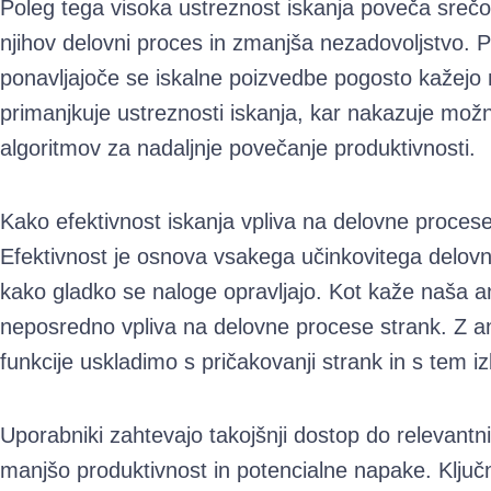
Poleg tega visoka ustreznost iskanja poveča srečo
njihov delovni proces in zmanjša nezadovoljstvo. P
ponavljajoče se iskalne poizvedbe pogosto kažejo 
primanjkuje ustreznosti iskanja, kar nakazuje možn
algoritmov za nadaljnje povečanje produktivnosti.
Kako efektivnost iskanja vpliva na delovne proces
Efektivnost je osnova vsakega učinkovitega delovn
kako gladko se naloge opravljajo. Kot kaže naša ana
neposredno vpliva na delovne procese strank. Z an
funkcije uskladimo s pričakovanji strank in s tem i
Uporabniki zahtevajo takojšnji dostop do relevantni
manjšo produktivnost in potencialne napake. Ključ