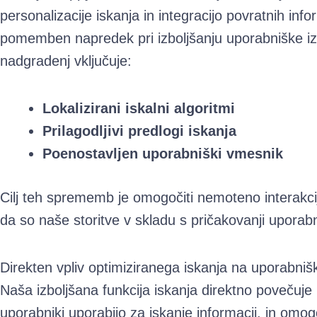
personalizacije iskanja in integracijo povratnih in
pomemben napredek pri izboljšanju uporabniške i
nadgradenj vključuje:
Lokalizirani iskalni algoritmi
Prilagodljivi predlogi iskanja
Poenostavljen uporabniški vmesnik
Cilj teh sprememb je omogočiti nemoteno interakcij
da so naše storitve v skladu s pričakovanji uporabn
Direkten vpliv optimiziranega iskanja na uporabnišk
Naša izboljšana funkcija iskanja direktno povečuje u
uporabniki uporabijo za iskanje informacij, in omog