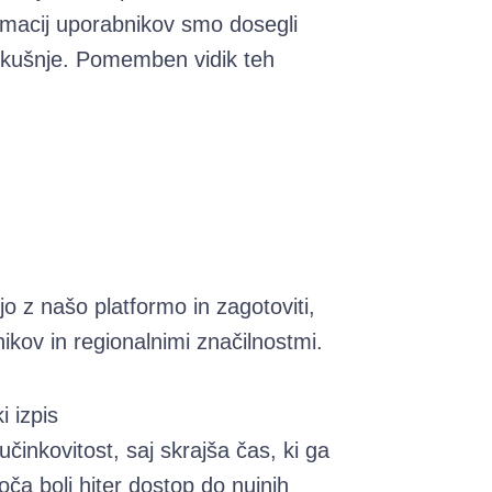
formacij uporabnikov smo dosegli
zkušnje. Pomemben vidik teh
o z našo platformo in zagotoviti,
ikov in regionalnimi značilnostmi.
i izpis
činkovitost, saj skrajša čas, ki ga
oča bolj hiter dostop do nujnih