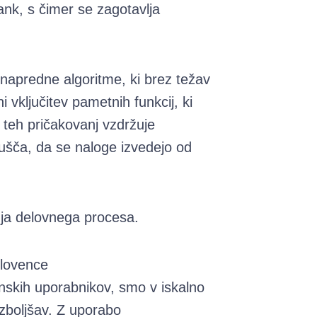
ank, s čimer se zagotavlja
 napredne algoritme, ki brez težav
vključitev pametnih funkcij, ki
v teh pričakovanj vzdržuje
ušča, da se naloge izvedejo od
anja delovnega procesa.
Slovence
nskih uporabnikov, smo v iskalno
izboljšav. Z uporabo