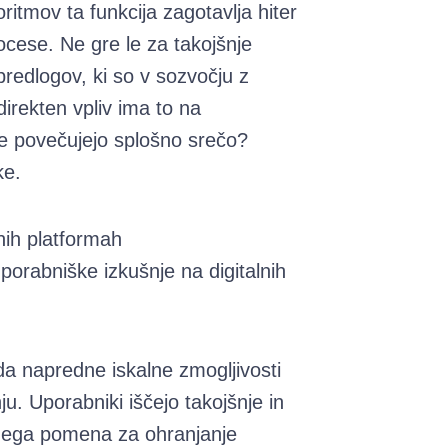
ritmov ta funkcija zagotavlja hiter
ocese. Ne gre le za takojšnje
predlogov, ki so v sozvočju z
irekten vpliv ima to na
ve povečujejo splošno srečo?
ke.
lnih platformah
uporabniške izkušnje na digitalnih
da napredne iskalne zmogljivosti
ju. Uporabniki iščejo takojšnje in
učnega pomena za ohranjanje