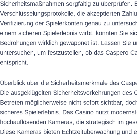
Sicherheitsmaßnahmen sorgfältig zu überprüfen. Es
Verschlüsselungsprotokolle, die akzeptierten Zah
Verifizierung der Spielerkonten genau zu untersu
einem sicheren Spielerlebnis wirbt, könnten Sie si
Bedrohungen wirklich gewappnet ist. Lassen Sie 
untersuchen, um festzustellen, ob das Caspero Ca
entspricht.
Überblick über die Sicherheitsmerkmale des Casp
Die ausgeklügelten Sicherheitsvorkehrungen des 
Betreten möglicherweise nicht sofort sichtbar, doc
sicheres Spielerlebnis. Das Casino nutzt modern
hochauflösenden Kameras, die strategisch im ges
Diese Kameras bieten Echtzeitüberwachung und e