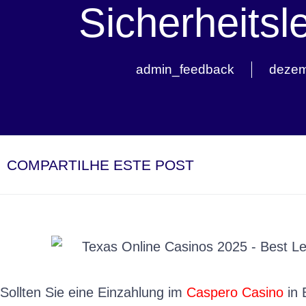
Sicherheitsl
admin_feedback
dezem
COMPARTILHE ESTE POST
Sollten Sie eine Einzahlung im
Caspero Casino
in 