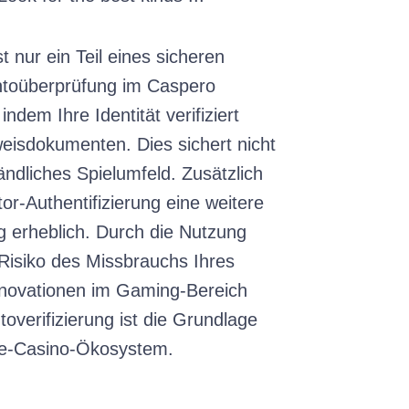
nur ein Teil eines sicheren
ontoüberprüfung im Caspero
ndem Ihre Identität verifiziert
eisdokumenten. Dies sichert nicht
tändliches Spielumfeld. Zusätzlich
r-Authentifizierung eine weitere
 erheblich. Durch die Nutzung
 Risiko des Missbrauchs Ihres
Innovationen im Gaming-Bereich
toverifizierung ist die Grundlage
line-Casino-Ökosystem.