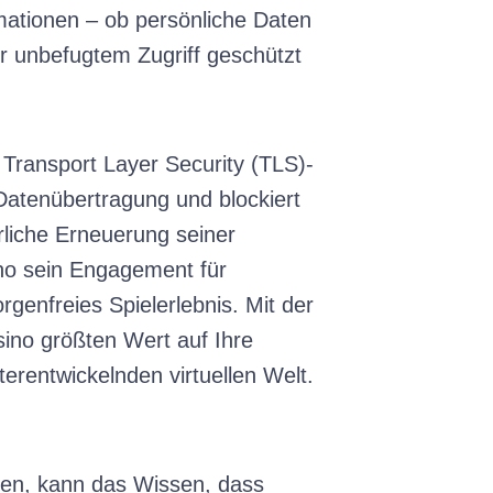
rmationen – ob persönliche Daten
r unbefugtem Zugriff geschützt
Transport Layer Security (TLS)-
Datenübertragung und blockiert
rliche Erneuerung seiner
no sein Engagement für
genfreies Spielerlebnis. Mit der
sino größten Wert auf Ihre
terentwickelnden virtuellen Welt.
en, kann das Wissen, dass