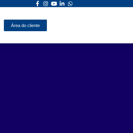
Área do cliente