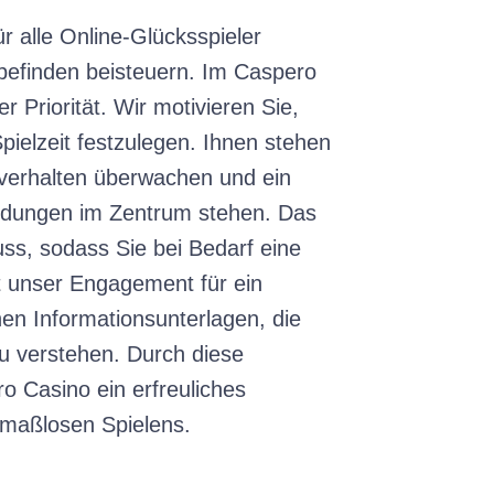
r alle Online-Glücksspieler
befinden beisteuern. Im Caspero
 Priorität. Wir motivieren Sie,
Spielzeit festzulegen. Ihnen stehen
lverhalten überwachen und ein
eidungen im Zentrum stehen. Das
ss, sodass Sie bei Bedarf eine
 unser Engagement für ein
hnen Informationsunterlagen, die
zu verstehen. Durch diese
o Casino ein erfreuliches
n maßlosen Spielens.