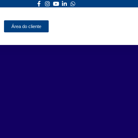
Área do cliente