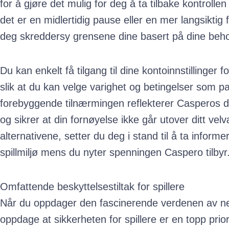
for å gjøre det mulig for deg å ta tilbake kontrollen
det er en midlertidig pause eller en mer langsiktig 
deg skreddersy grensene dine basert på dine beh
Du kan enkelt få tilgang til dine kontoinnstillinger 
slik at du kan velge varighet og betingelser som p
forebyggende tilnærmingen reflekterer Casperos dedi
og sikrer at din fornøyelse ikke går utover ditt ve
alternativene, setter du deg i stand til å ta informe
spillmiljø mens du nyter spenningen Caspero tilbyr
Omfattende beskyttelsestiltak for spillere
Når du oppdager den fascinerende verdenen av net
oppdage at sikkerheten for spillere er en topp prior