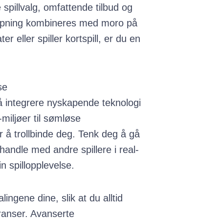
 spillvalg, omfattende tilbud og
yskapning kombineres med moro på
 eller spiller kortspill, er du en
se
 å integrere nyskapende teknologi
miljøer til sømløse
r å trollbinde deg. Tenk deg å gå
andle med andre spillere i real-
n spillopplevelse.
ingene dine, slik at du alltid
eranser. Avanserte