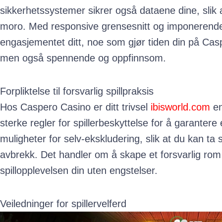
sikkerhetssystemer sikrer også dataene dine, slik
moro. Med responsive grensesnitt og imponerende g
engasjementet ditt, noe som gjør tiden din på Cas
men også spennende og oppfinnsom.
Forpliktelse til forsvarlig spillpraksis
Hos Caspero Casino er ditt trivsel
ibisworld.com
en
sterke regler for spillerbeskyttelse for å garantere e
muligheter for selv-ekskludering, slik at du kan ta 
avbrekk. Det handler om å skape et forsvarlig ro
spillopplevelsen din uten engstelser.
Veiledninger for spillervelferd