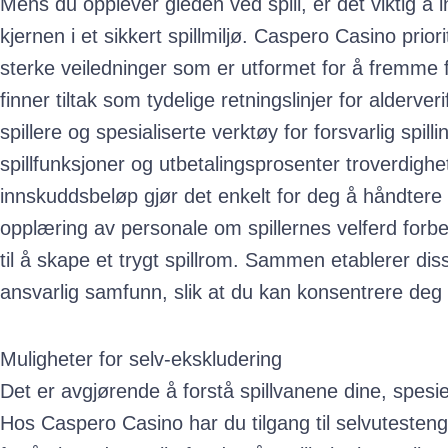
Mens du opplever gleden ved spill, er det viktig å i
kjernen i et sikkert spillmiljø. Caspero Casino prior
sterke veiledninger som er utformet for å fremme fair
finner tiltak som tydelige retningslinjer for alderve
spillere og spesialiserte verktøy for forsvarlig spilli
spillfunksjoner og utbetalingsprosenter troverdigh
innskuddsbeløp gjør det enkelt for deg å håndtere 
opplæring av personale om spillernes velferd for
til å skape et trygt spillrom. Sammen etablerer di
ansvarlig samfunn, slik at du kan konsentrere deg 
Muligheter for selv-ekskludering
Det er avgjørende å forstå spillvanene dine, spesie
Hos Caspero Casino har du tilgang til selvutesteng