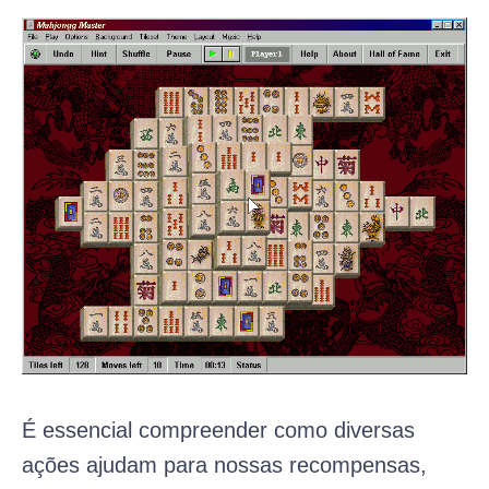
É essencial compreender como diversas
ações ajudam para nossas recompensas,