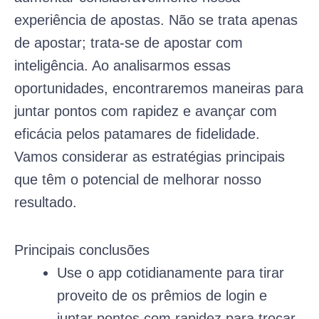
experiência de apostas. Não se trata apenas
de apostar; trata-se de apostar com
inteligência. Ao analisarmos essas
oportunidades, encontraremos maneiras para
juntar pontos com rapidez e avançar com
eficácia pelos patamares de fidelidade.
Vamos considerar as estratégias principais
que têm o potencial de melhorar nosso
resultado.
Principais conclusões
Use o app cotidianamente para tirar
proveito de os prêmios de login e
juntar pontos com rapidez para trocar