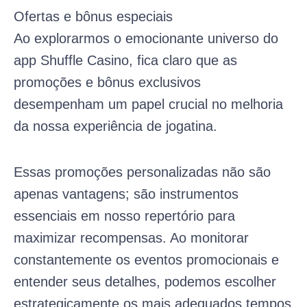
Ofertas e bônus especiais
Ao explorarmos o emocionante universo do
app Shuffle Casino, fica claro que as
promoções e bônus exclusivos
desempenham um papel crucial no melhoria
da nossa experiência de jogatina.
Essas promoções personalizadas não são
apenas vantagens; são instrumentos
essenciais em nosso repertório para
maximizar recompensas. Ao monitorar
constantemente os eventos promocionais e
entender seus detalhes, podemos escolher
estrategicamente os mais adequados tempos