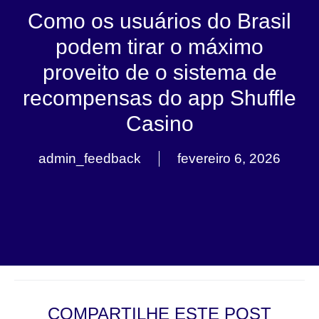
Como os usuários do Brasil
podem tirar o máximo
proveito de o sistema de
recompensas do app Shuffle
Casino
admin_feedback
fevereiro 6, 2026
COMPARTILHE ESTE POST