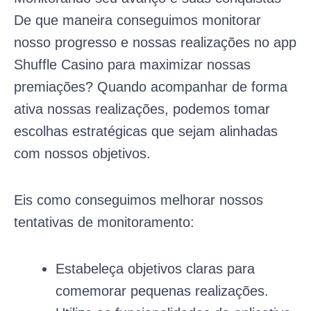
De que maneira conseguimos monitorar
nosso progresso e nossas realizações no app
Shuffle Casino para maximizar nossas
premiações? Quando acompanhar de forma
ativa nossas realizações, podemos tomar
escolhas estratégicas que sejam alinhadas
com nossos objetivos.
Eis como conseguimos melhorar nossos
tentativas de monitoramento:
Estabeleça objetivos claras para
comemorar pequenas realizações.