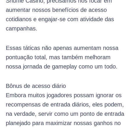
Shuffle Casino, precisamos nos focar em
aumentar nossos benefícios de acesso
cotidianos e engajar-se com atividade das
campanhas.
Essas táticas não apenas aumentam nossa
pontuação total, mas também melhoram
nossa jornada de gameplay como um todo.
Bônus de acesso diário
Embora muitos jogadores possam ignorar os
recompensas de entrada diários, eles podem,
na verdade, servir como um ponto de entrada
planejado para maximizar nossas ganhos no