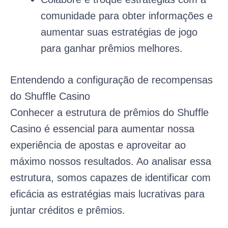
comunidade para obter informações e
aumentar suas estratégias de jogo
para ganhar prêmios melhores.
Entendendo a configuração de recompensas
do Shuffle Casino
Conhecer a estrutura de prêmios do Shuffle
Casino é essencial para aumentar nossa
experiência de apostas e aproveitar ao
máximo nossos resultados. Ao analisar essa
estrutura, somos capazes de identificar com
eficácia as estratégias mais lucrativas para
juntar créditos e prêmios.