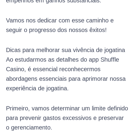
empenhos em ganhos substanciais.
Vamos nos dedicar com esse caminho e
seguir o progresso dos nossos êxitos!
Dicas para melhorar sua vivência de jogatina
Ao estudarmos as detalhes do app Shuffle
Casino, é essencial reconhecermos
abordagens essenciais para aprimorar nossa
experiência de jogatina.
Primeiro, vamos determinar um limite definido
para prevenir gastos excessivos e preservar
o gerenciamento.