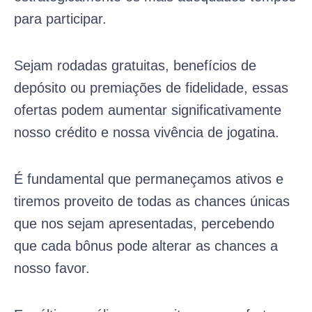
para participar.
Sejam rodadas gratuitas, benefícios de
depósito ou premiações de fidelidade, essas
ofertas podem aumentar significativamente
nosso crédito e nossa vivência de jogatina.
É fundamental que permaneçamos ativos e
tiremos proveito de todas as chances únicas
que nos sejam apresentadas, percebendo
que cada bônus pode alterar as chances a
nosso favor.