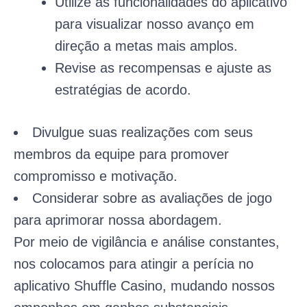
Utilize as funcionalidades do aplicativo
para visualizar nosso avanço em
direção a metas mais amplos.
Revise as recompensas e ajuste as
estratégias de acordo.
Divulgue suas realizações com seus
membros da equipe para promover
compromisso e motivação.
Considerar sobre as avaliações de jogo
para aprimorar nossa abordagem.
Por meio de vigilância e análise constantes,
nos colocamos para atingir a perícia no
aplicativo Shuffle Casino, mudando nossos