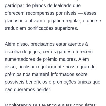
participar de planos de lealdade que
oferecem recompensas por níveis — esses
planos incentivam o jogatina regular, o que se
traduz em bonificações superiores.
Além disso, precisamos estar atentos à
escolha de jogos; certos games oferecem
aumentadores de prêmio maiores. Além
disso, analisar regularmente nosso grau de
prêmios nos manterá informados sobre
possíveis benefícios e promoções únicas que
não queremos perder.
Monitorando seu avanço e suas conquistas