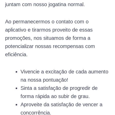
juntam com nosso jogatina normal.
Ao permanecermos o contato com o
aplicativo e tirarmos proveito de essas
promoções, nos situamos de forma a
potencializar nossas recompensas com
eficiência.
Vivencie a excitação de cada aumento
na nossa pontuação!
Sinta a satisfação de progredir de
forma rápida ao subir de grau.
Aproveite da satisfação de vencer a
concorrência.