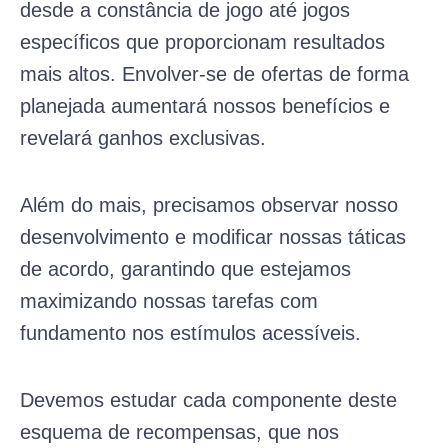
desde a constância de jogo até jogos
específicos que proporcionam resultados
mais altos. Envolver-se de ofertas de forma
planejada aumentará nossos benefícios e
revelará ganhos exclusivas.
Além do mais, precisamos observar nosso
desenvolvimento e modificar nossas táticas
de acordo, garantindo que estejamos
maximizando nossas tarefas com
fundamento nos estímulos acessíveis.
Devemos estudar cada componente deste
esquema de recompensas, que nos