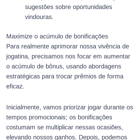
sugestões sobre oportunidades
vindouras.
Maximize o acúmulo de bonificações
Para realmente aprimorar nossa vivência de
jogatina, precisamos nos focar em aumentar
o acúmulo de bônus, usando abordagens
estratégicas para trocar prêmios de forma
eficaz.
Inicialmente, vamos priorizar jogar durante os
tempos promocionais; os bonificações
costumam se multiplicar nessas ocasiões,
elevando nossos ganhos. Depois, podemos