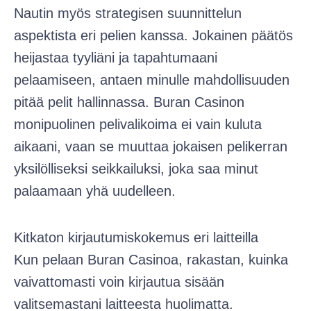
Nautin myös strategisen suunnittelun
aspektista eri pelien kanssa. Jokainen päätös
heijastaa tyyliäni ja tapahtumaani
pelaamiseen, antaen minulle mahdollisuuden
pitää pelit hallinnassa. Buran Casinon
monipuolinen pelivalikoima ei vain kuluta
aikaani, vaan se muuttaa jokaisen pelikerran
yksilölliseksi seikkailuksi, joka saa minut
palaamaan yhä uudelleen.
Kitkaton kirjautumiskokemus eri laitteilla
Kun pelaan Buran Casinoa, rakastan, kuinka
vaivattomasti voin kirjautua sisään
valitsemastani laitteesta huolimatta.