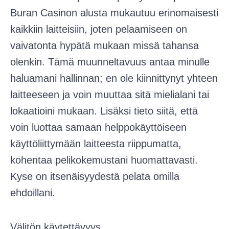
Buran Casinon alusta mukautuu erinomaisesti
kaikkiin laitteisiin, joten pelaamiseen on
vaivatonta hypätä mukaan missä tahansa
olenkin. Tämä muunneltavuus antaa minulle
haluamani hallinnan; en ole kiinnittynyt yhteen
laitteeseen ja voin muuttaa sitä mielialani tai
lokaatioini mukaan. Lisäksi tieto siitä, että
voin luottaa samaan helppokäyttöiseen
käyttöliittymään laitteesta riippumatta,
kohentaa pelikokemustani huomattavasti.
Kyse on itsenäisyydestä pelata omilla
ehdoillani.
Välitön käytettävyys