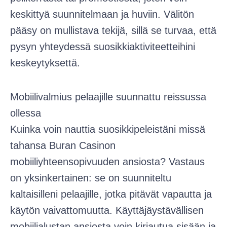
keskittyä suunnitelmaan ja huviin. Välitön
pääsy on mullistava tekijä, sillä se turvaa, että
pysyn yhteydessä suosikkiaktiviteetteihini
keskeytyksettä.
Mobiilivalmius pelaajille suunnattu reissussa
ollessa
Kuinka voin nauttia suosikkipeleistäni missä
tahansa Buran Casinon
mobiiliyhteensopivuuden ansiosta? Vastaus
on yksinkertainen: se on suunniteltu
kaltaisilleni pelaajille, jotka pitävät vapautta ja
käytön vaivattomuutta. Käyttäjäystävällisen
mobiilialustan ansiosta voin kirjautua sisään ja