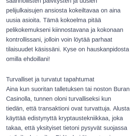
säännöllisten päivitysten ja uusien
pelijulkaisujen ansiosta kokeiltavaa on aina
uusia asioita. Tämä kokoelma pitää
pelikokemukseni kiinnostavana ja kokonaan
kontrollissani, jolloin voin löytää parhaat
tilaisuudet käsissäni. Kyse on hauskanpidosta
omilla ehdoillani!
Turvalliset ja turvatut tapahtumat
Aina kun suoritan talletuksen tai noston Buran
Casinolla, tunnen oloni turvalliseksi kun
tiedän, että transaktioni ovat turvattuja. Alusta
käyttää edistynyttä kryptaustekniikkaa, joka
takaa, että yksityiset tietoni pysyvät suojassa