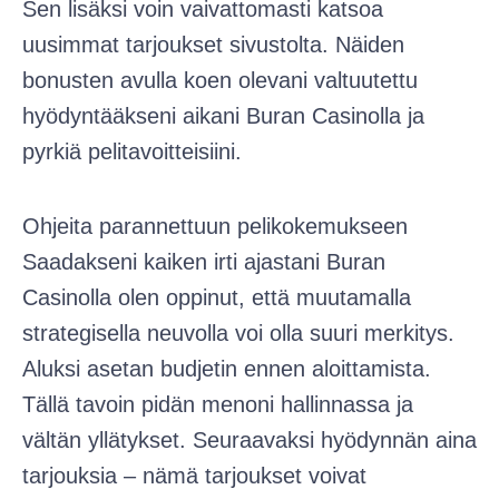
Sen lisäksi voin vaivattomasti katsoa
uusimmat tarjoukset sivustolta. Näiden
bonusten avulla koen olevani valtuutettu
hyödyntääkseni aikani Buran Casinolla ja
pyrkiä pelitavoitteisiini.
Ohjeita parannettuun pelikokemukseen
Saadakseni kaiken irti ajastani Buran
Casinolla olen oppinut, että muutamalla
strategisella neuvolla voi olla suuri merkitys.
Aluksi asetan budjetin ennen aloittamista.
Tällä tavoin pidän menoni hallinnassa ja
vältän yllätykset. Seuraavaksi hyödynnän aina
tarjouksia – nämä tarjoukset voivat