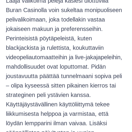
Laaja valikoima pelejä käsiesi ulottuvilla
Buran Casinolla voin sukeltaa monipuoliseen
pelivalikoimaan, joka todellakin vastaa
jokaiseen makuun ja preferensseihin.
Perinteisistä pöytäpeleistä, kuten
blackjackista ja rulettista, koukuttaviin
videopeliautomaatteihin ja live-jakajapeleihin,
mahdollisuudet ovat loputtomat. Pidän
joustavuutta päättää tunnelmaani sopiva peli
– olipa kyseessä sitten pikainen kierros tai
strateginen peli ystävien kanssa.
Käyttäjäystävällinen käyttöliittymä tekee
liikkumisesta helppoa ja varmistaa, että
löydän lempparini ilman vaivaa. Lisäksi