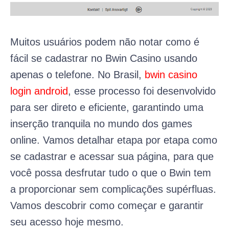
Muitos usuários podem não notar como é
fácil se cadastrar no Bwin Casino usando
apenas o telefone. No Brasil,
bwin casino
login android
, esse processo foi desenvolvido
para ser direto e eficiente, garantindo uma
inserção tranquila no mundo dos games
online. Vamos detalhar etapa por etapa como
se cadastrar e acessar sua página, para que
você possa desfrutar tudo o que o Bwin tem
a proporcionar sem complicações supérfluas.
Vamos descobrir como começar e garantir
seu acesso hoje mesmo.