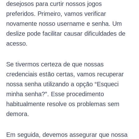
desejosos para curtir nossos jogos
preferidos. Primeiro, vamos verificar
novamente nosso username e senha. Um
deslize pode facilitar causar dificuldades de
acesso.
Se tivermos certeza de que nossas
credenciais estão certas, vamos recuperar
nossa senha utilizando a opção “Esqueci
minha senha?”. Esse procedimento
habitualmente resolve os problemas sem
demora.
Em seguida, devemos assegurar que nossa