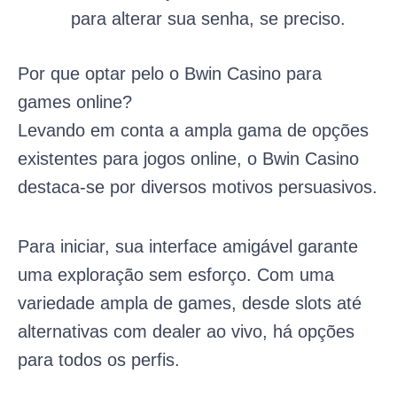
para alterar sua senha, se preciso.
Por que optar pelo o Bwin Casino para
games online?
Levando em conta a ampla gama de opções
existentes para jogos online, o Bwin Casino
destaca-se por diversos motivos persuasivos.
Para iniciar, sua interface amigável garante
uma exploração sem esforço. Com uma
variedade ampla de games, desde slots até
alternativas com dealer ao vivo, há opções
para todos os perfis.