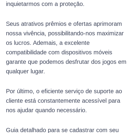
inquietarmos com a proteção.
Seus atrativos prêmios e ofertas aprimoram
nossa vivência, possibilitando-nos maximizar
os lucros. Ademais, a excelente
compatibilidade com dispositivos móveis
garante que podemos desfrutar dos jogos em
qualquer lugar.
Por último, o eficiente serviço de suporte ao
cliente está constantemente acessível para
nos ajudar quando necessário.
Guia detalhado para se cadastrar com seu