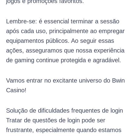
jogos e promoções favoritos.
Lembre-se: é essencial terminar a sessão
após cada uso, principalmente ao empregar
equipamentos públicos. Ao seguir essas
ações, asseguramos que nossa experiência
de gaming continue protegida e agradável.
Vamos entrar no excitante universo do Bwin
Casino!
Solução de dificuldades frequentes de login
Tratar de questões de login pode ser
frustrante, especialmente quando estamos