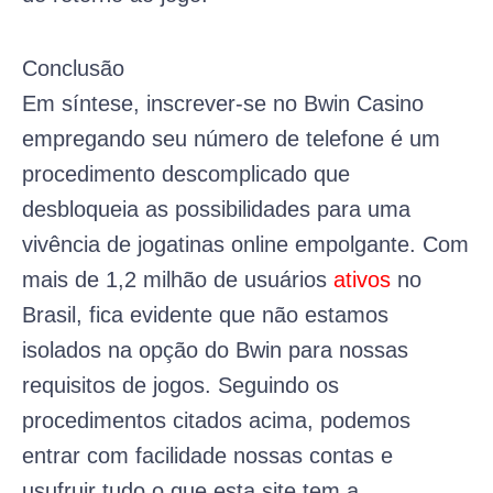
Conclusão
Em síntese, inscrever-se no Bwin Casino
empregando seu número de telefone é um
procedimento descomplicado que
desbloqueia as possibilidades para uma
vivência de jogatinas online empolgante. Com
mais de 1,2 milhão de usuários
ativos
no
Brasil, fica evidente que não estamos
isolados na opção do Bwin para nossas
requisitos de jogos. Seguindo os
procedimentos citados acima, podemos
entrar com facilidade nossas contas e
usufruir tudo o que esta site tem a