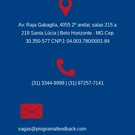
Av. Raja Gabaglia, 4055 2º andar, salas 215 a
219 Santa Lúcia | Belo Horizonte - MG Cep
30.350-577 CNPJ: 04.003.780/0001-84
(31) 3344-9998 | (31) 97257-7141
vagas@programafeedback.com