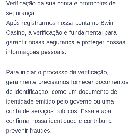
Verificação da sua conta e protocolos de
segurança
Após registrarmos nossa conta no Bwin
Casino, a verificação é fundamental para
garantir nossa segurança e proteger nossas
informações pessoais.
Para iniciar o processo de verificação,
geralmente precisamos fornecer documentos
de identificação, como um documento de
identidade emitido pelo governo ou uma
conta de serviços públicos. Essa etapa
confirma nossa identidade e contribui a
prevenir fraudes.