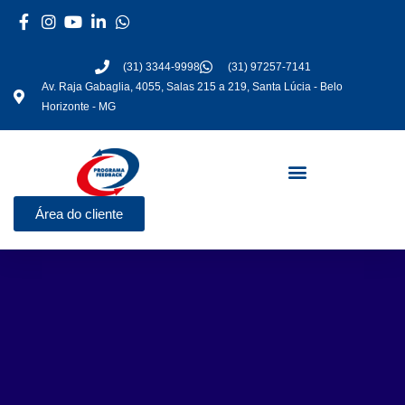
Ir
para
o
(31) 3344-9998
(31) 97257-7141
conteúdo
Av. Raja Gabaglia, 4055, Salas 215 a 219, Santa Lúcia - Belo
Horizonte - MG
Área do cliente