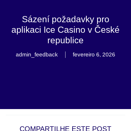
Sázení požadavky pro
aplikaci Ice Casino v České
republice
admin_feedback
fevereiro 6, 2026
COMPARTILHE ESTE POST