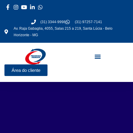
Ir
para
o
(31) 3344-9998
(31) 97257-7141
conteúdo
Av. Raja Gabaglia, 4055, Salas 215 a 219, Santa Lúcia - Belo
Horizonte - MG
Área do cliente