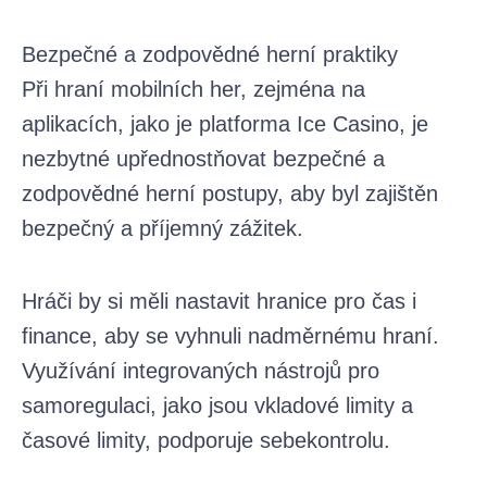
Bezpečné a zodpovědné herní praktiky
Při hraní mobilních her, zejména na
aplikacích, jako je platforma Ice Casino, je
nezbytné upřednostňovat bezpečné a
zodpovědné herní postupy, aby byl zajištěn
bezpečný a příjemný zážitek.
Hráči by si měli nastavit hranice pro čas i
finance, aby se vyhnuli nadměrnému hraní.
Využívání integrovaných nástrojů pro
samoregulaci, jako jsou vkladové limity a
časové limity, podporuje sebekontrolu.