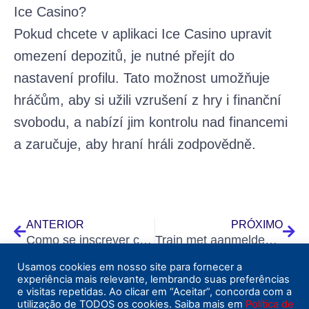
Ice Casino?
Pokud chcete v aplikaci Ice Casino upravit
omezení depozitů, je nutné přejít do
nastavení profilu. Tato možnost umožňuje
hráčům, aby si užili vzrušení z hry i finanční
svobodu, a nabízí jim kontrolu nad financemi
a zaručuje, aby hraní hráli zodpovědně.
Prev
Nex
ANTERIOR
PRÓXIMO
Como se inscrever com número de telefone e acessar o login do Bwin Casino no Brasil
Train met aanmelden bij Kaasino Casino voor spelers uit Holland
Usamos cookies em nosso site para fornecer a
experiência mais relevante, lembrando suas preferências
e visitas repetidas. Ao clicar em “Aceitar”, concorda com a
utilização de TODOS os cookies. Saiba mais em
Política de