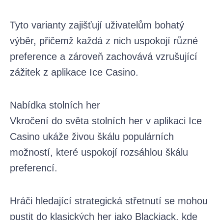
Tyto varianty zajišťují uživatelům bohatý
výběr, přičemž každá z nich uspokojí různé
preference a zároveň zachovává vzrušující
zážitek z aplikace Ice Casino.
Nabídka stolních her
Vkročení do světa stolních her v aplikaci Ice
Casino ukáže živou škálu populárních
možností, které uspokojí rozsáhlou škálu
preferencí.
Hráči hledající strategická střetnutí se mohou
pustit do klasických her jako Blackjack, kde