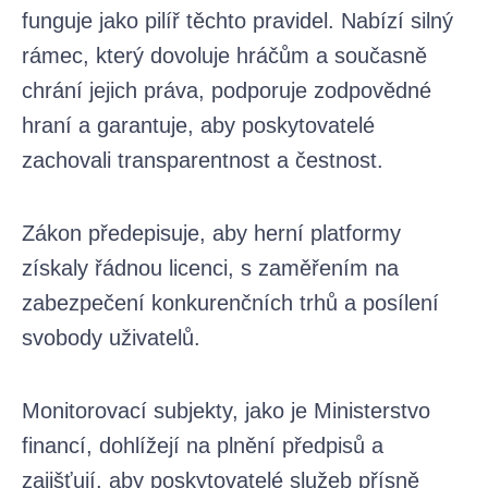
funguje jako pilíř těchto pravidel. Nabízí silný
rámec, který dovoluje hráčům a současně
chrání jejich práva, podporuje zodpovědné
hraní a garantuje, aby poskytovatelé
zachovali transparentnost a čestnost.
Zákon předepisuje, aby herní platformy
získaly řádnou licenci, s zaměřením na
zabezpečení konkurenčních trhů a posílení
svobody uživatelů.
Monitorovací subjekty, jako je Ministerstvo
financí, dohlížejí na plnění předpisů a
zajišťují, aby poskytovatelé služeb přísně