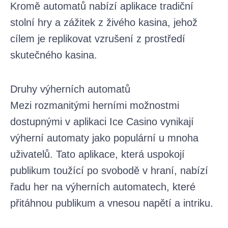
Kromě automatů nabízí aplikace tradiční
stolní hry a zážitek z živého kasina, jehož
cílem je replikovat vzrušení z prostředí
skutečného kasina.
Druhy výherních automatů
Mezi rozmanitými herními možnostmi
dostupnými v aplikaci Ice Casino vynikají
výherní automaty jako populární u mnoha
uživatelů. Tato aplikace, která uspokojí
publikum toužící po svobodě v hraní, nabízí
řadu her na výherních automatech, které
přitáhnou publikum a vnesou napětí a intriku.