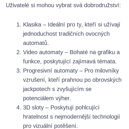
Uživatelé si mohou vybrat svá dobrodružství:
Klasika – Ideální pro ty, kteří si užívají
jednoduchost tradičních ovocných
automatů.
Video automaty – Bohaté na grafiku a
funkce, poskytující zajímavá témata.
Progresivní automaty – Pro milovníky
vzrušení, kteří prahnou po obrovských
jackpotech s zvyšujícím se
potenciálem výher.
3D sloty – Poskytují pohlcující
hratelnost s nejmodernější technologií
pro vizuální potěšení.