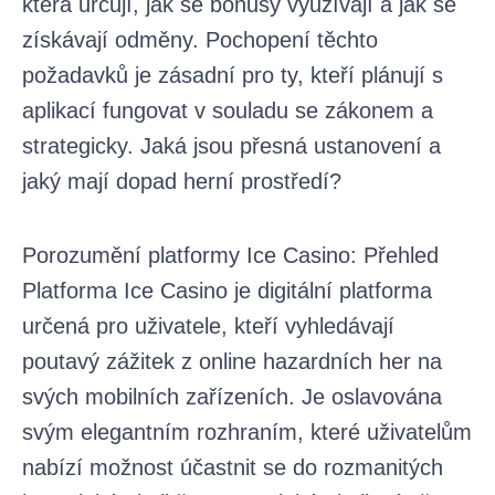
která určují, jak se bonusy využívají a jak se
získávají odměny. Pochopení těchto
požadavků je zásadní pro ty, kteří plánují s
aplikací fungovat v souladu se zákonem a
strategicky. Jaká jsou přesná ustanovení a
jaký mají dopad herní prostředí?
Porozumění platformy Ice Casino: Přehled
Platforma Ice Casino je digitální platforma
určená pro uživatele, kteří vyhledávají
poutavý zážitek z online hazardních her na
svých mobilních zařízeních. Je oslavována
svým elegantním rozhraním, které uživatelům
nabízí možnost účastnit se do rozmanitých