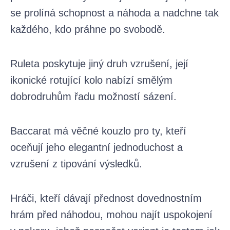
se prolíná schopnost a náhoda a nadchne tak
každého, kdo práhne po svobodě.
Ruleta poskytuje jiný druh vzrušení, její
ikonické rotující kolo nabízí smělým
dobrodruhům řadu možností sázení.
Baccarat má věčné kouzlo pro ty, kteří
oceňují jeho elegantní jednoduchost a
vzrušení z tipování výsledků.
Hráči, kteří dávají přednost dovednostním
hrám před náhodou, mohou najít uspokojení