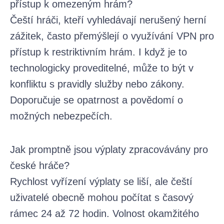
přístup k omezeným hrám?
Čeští hráči, kteří vyhledávají nerušený herní
zážitek, často přemýšlejí o využívání VPN pro
přístup k restriktivním hrám. I když je to
technologicky proveditelné, může to být v
konfliktu s pravidly služby nebo zákony.
Doporučuje se opatrnost a povědomí o
možných nebezpečích.
Jak promptně jsou výplaty zpracovávány pro
české hráče?
Rychlost vyřízení výplaty se liší, ale čeští
uživatelé obecně mohou počítat s časový
rámec 24 až 72 hodin. Volnost okamžitého