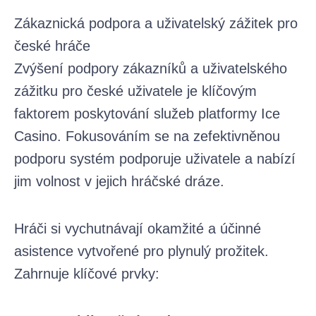
Zákaznická podpora a uživatelský zážitek pro
české hráče
Zvýšení podpory zákazníků a uživatelského
zážitku pro české uživatele je klíčovým
faktorem poskytování služeb platformy Ice
Casino. Fokusováním se na zefektivněnou
podporu systém podporuje uživatele a nabízí
jim volnost v jejich hráčské dráze.
Hráči si vychutnávají okamžité a účinné
asistence vytvořené pro plynulý prožitek.
Zahrnuje klíčové prvky: