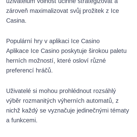
uživatelům volnost účinně strategizovat a
zároveň maximalizovat svůj prožitek z Ice
Casina.
Populární hry v aplikaci Ice Casino
Aplikace Ice Casino poskytuje širokou paletu
herních možností, které osloví různé
preferencí hráčů.
Uživatelé si mohou prohlédnout rozsáhlý
výběr rozmanitých výherních automatů, z
nichž každý se vyznačuje jedinečnými tématy
a funkcemi.