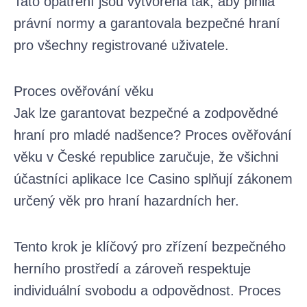
Tato opatření jsou vytvořena tak, aby plnila
právní normy a garantovala bezpečné hraní
pro všechny registrované uživatele.
Proces ověřování věku
Jak lze garantovat bezpečné a zodpovědné
hraní pro mladé nadšence? Proces ověřování
věku v České republice zaručuje, že všichni
účastníci aplikace Ice Casino splňují zákonem
určený věk pro hraní hazardních her.
Tento krok je klíčový pro zřízení bezpečného
herního prostředí a zároveň respektuje
individuální svobodu a odpovědnost. Proces