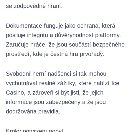
se zodpovědné hraní.
Dokumentace funguje jako ochrana, která
posiluje integritu a důvěryhodnost platformy.
Zaručuje hráče, že jsou součástí bezpečného
prostředí, kde je čestná hra prvořadý.
Svobodní herní nadšenci si tak mohou
vychutnávat reálné zážitky, které nabízí Ice
Casino, a zároveň si být jisti, že jejich
informace jsou zabezpečeny a že jsou
dodržována pravidla.
Kroky potvrzení pobytu