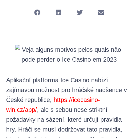
Aplikační platforma Ice Casino nabízí
zajímavou možnost pro hráčské nadšence v
České republice,
https://icecasino-
win.cz/app/
, ale s sebou nese striktní
požadavky na sázení, které určují pravidla
hry. Hráči se musí dodržovat tato pravidla,