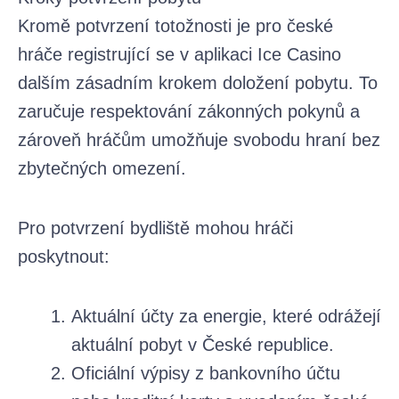
Kromě potvrzení totožnosti je pro české
hráče registrující se v aplikaci Ice Casino
dalším zásadním krokem doložení pobytu. To
zaručuje respektování zákonných pokynů a
zároveň hráčům umožňuje svobodu hraní bez
zbytečných omezení.
Pro potvrzení bydliště mohou hráči
poskytnout:
Aktuální účty za energie, které odrážejí
aktuální pobyt v České republice.
Oficiální výpisy z bankovního účtu